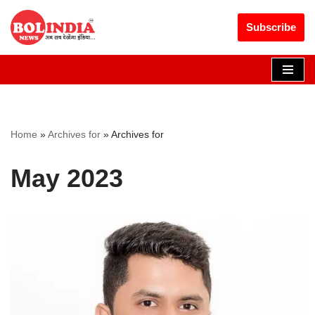
Get 30% off your first purchase
Got it!
Subscribe
Skip
to
content
Home
»
Archives for
»
Archives for
May 2023