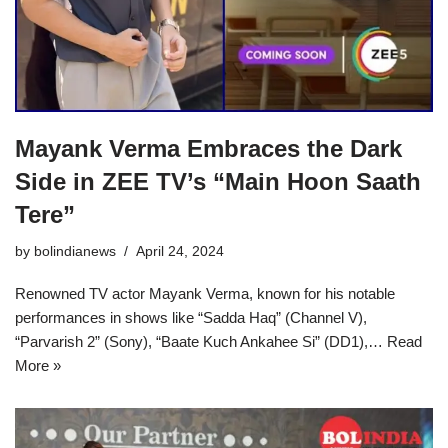
Mayank Verma Embraces the Dark
Side in ZEE TV’s “Main Hoon Saath
Tere”
by
bolindianews
April 24, 2024
Renowned TV actor Mayank Verma, known for his notable
performances in shows like “Sadda Haq” (Channel V),
“Parvarish 2” (Sony), “Baate Kuch Ankahee Si” (DD1),…
Read
More »