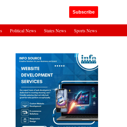
Got it!
Subscribe
es
Political News
States News
Sports News