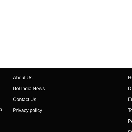
About Us
H
Bol India News
D
Contact Us
E
p
Privacy policy
T
P