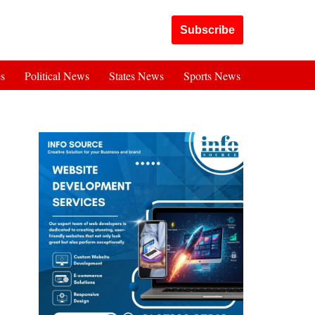
Got it!
Subscribe
es
Political News
States News
Sports News