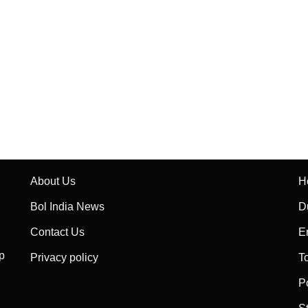
About Us
H
Bol India News
D
Contact Us
E
p
Privacy policy
T
P