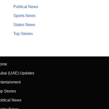
Political News
Sports News
States News
Top Stories
ome
ubai (UAE) Updates
ntertainment
op Stories
olitical News