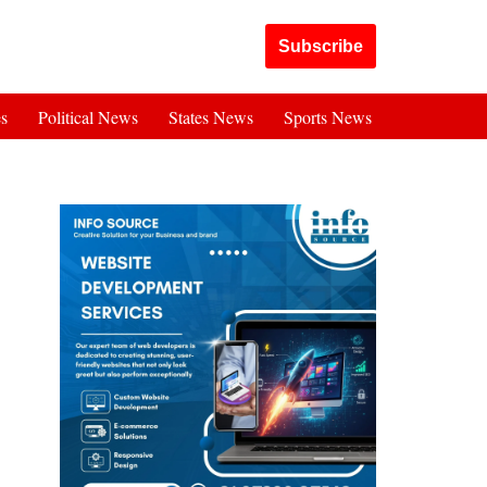
Got it!
Subscribe
es
Political News
States News
Sports News