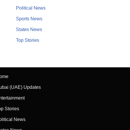
Political News
Sports News
States News
Top Stories
ome
ubai (UAE) Updates
ntertainment
op Stories
olitical News