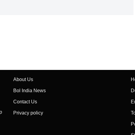
About Us
H
Bol India News
D
Contact Us
E
p
Privacy policy
T
P